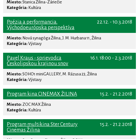
Miesto:
Stanica Žilina-Záriečie
Kategória:
Kultúra
Poézia a performancia.
22.12. - 10.3.2018
Východoeurópska perspektíva
Miesto:
Nová synagóga Žilina, J. M. Hurbana 11, Žilina
Kategória:
Výstavy
Pavel Kraus - sprievodca
16.1. 18:00 - 2.3.2018
Českolipskou krajinou snov
Miesto:
SOHO1 miniGALLERY, M. Rázusa 23, Žilina
Kategória:
Výstavy
Program kina CINEMAX ŽILINA
15.2. - 21.2.2018
Miesto:
ZOC MAX Žilina
Kategória:
Kultúra
Program multikina Ster Century
15.2. - 21.2.2018
Cinemas Žilina