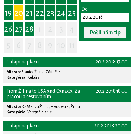
Do:
19
20
21
22
23
24
25
26
27
28
1
2
3
4
Pošli nám tip
5
6
7
8
9
10
11
Chlapi neplačú
20.2.2018 17:00
Miesto:
Stanica Žilina-Záriečie
Kategória:
Kultúra
From Žilina to USA and Canada: Za
20.2.2018 18:00
prácou a cestovaním
Miesto:
K2 Menza Žilina, Hečkova 6, Žilina
Kategória:
Verejné dianie
Chlapi neplačú
20.2.2018 20:00