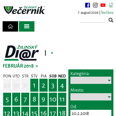
7. august 2026 |
Štefánia
|
<
FEBRUÁR 2018
>
Kategória:
PON
UTO
STR
ŠTV
PIA
SOB
NED
29
30
31
1
2
3
4
Miesto:
5
6
7
8
9
10
11
Od:
12
13
14
15
16
17
18