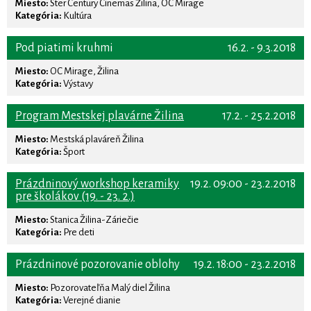
Miesto:
Ster Century Cinemas Žilina, OC Mirage
Kategória:
Kultúra
Pod piatimi kruhmi
16.2. - 9.3.2018
Miesto:
OC Mirage, Žilina
Kategória:
Výstavy
Program Mestskej plavárne Žilina
17.2. - 25.2.2018
Miesto:
Mestská plaváreň Žilina
Kategória:
Šport
Prázdninový workshop keramiky
19.2. 09:00 - 23.2.2018
pre školákov (19. - 23. 2.)
Miesto:
Stanica Žilina-Záriečie
Kategória:
Pre deti
Prázdninové pozorovanie oblohy
19.2. 18:00 - 23.2.2018
Miesto:
Pozorovateľňa Malý diel Žilina
Kategória:
Verejné dianie