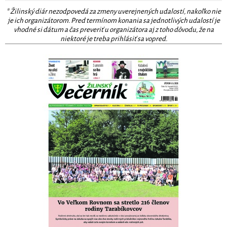
* Žilinský diár nezodpovedá za zmeny uverejnených udalostí, nakoľko nie
je ich organizátorom. Pred termínom konania sa jednotlivých udalostí je
vhodné si dátum a čas preveriť u organizátora aj z toho dôvodu, že na
niektoré je treba prihlásiť sa vopred.