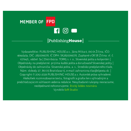
Vydavateľsťvo: PUBLISHING HOUSE a.s., Jána Milca 6, 010 01 Žilina, IČO:
46495959, DIČ: 2820016078, IČ DPH: SK2820016078, Zapísané v OR SR Žilina: vl. č.
10764/L, oddiel: Sa | Distribúcia: TOPAS, s. r. o., Slovenská pošta a kolportéri |
Objednávky na predplatné: prijíma každá pošta a doručovateľ Slovenskej pošty |
Objednávky do zahraničia: Slovenská pošta, a. s., Stredisko predplatného tlače,
Nám. slobody 27, 810 05 Bratislava 15, e-mail:
zahranicna.tlac@slposta.sk
. |
Copyright © 2012-2026 PUBLISHING HOUSE a.s. Autorské práva vyhradené.
Akékoľvek rozmnožovanie textu, fotografií a grafov len s výhradným a
predchádzajúcim súhlasom vedenia redakcie. Nevyžiadané rukopisy nevraciame,
neobjednané nehonorujeme.
Etický kódex novinára
Vyrobilo
Soft Studio