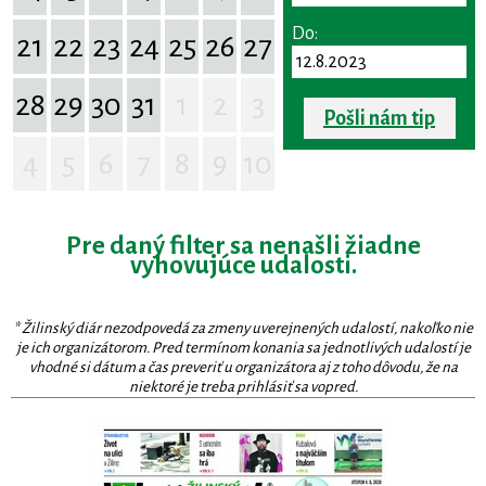
Do:
21
22
23
24
25
26
27
28
29
30
31
1
2
3
Pošli nám tip
4
5
6
7
8
9
10
Pre daný filter sa nenašli žiadne
vyhovujúce udalosti.
* Žilinský diár nezodpovedá za zmeny uverejnených udalostí, nakoľko nie
je ich organizátorom. Pred termínom konania sa jednotlivých udalostí je
vhodné si dátum a čas preveriť u organizátora aj z toho dôvodu, že na
niektoré je treba prihlásiť sa vopred.