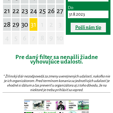
Do:
21
22
23
24
25
26
27
28
29
30
31
1
2
3
Pošli nám tip
4
5
6
7
8
9
10
Pre daný filter sa nenašli žiadne
vyhovujúce udalosti.
* Žilinský diár nezodpovedá za zmeny uverejnených udalostí, nakoľko nie
je ich organizátorom. Pred termínom konania sa jednotlivých udalostí je
vhodné si dátum a čas preveriť u organizátora aj z toho dôvodu, že na
niektoré je treba prihlásiť sa vopred.