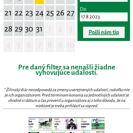
Do:
21
22
23
24
25
26
27
28
29
30
31
1
2
3
Pošli nám tip
4
5
6
7
8
9
10
Pre daný filter sa nenašli žiadne
vyhovujúce udalosti.
* Žilinský diár nezodpovedá za zmeny uverejnených udalostí, nakoľko nie
je ich organizátorom. Pred termínom konania sa jednotlivých udalostí je
vhodné si dátum a čas preveriť u organizátora aj z toho dôvodu, že na
niektoré je treba prihlásiť sa vopred.