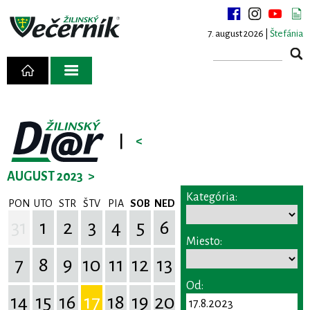
7. august 2026 |
Štefánia
|
<
AUGUST 2023
>
Kategória:
PON
UTO
STR
ŠTV
PIA
SOB
NED
31
1
2
3
4
5
6
Miesto:
7
8
9
10
11
12
13
Od:
14
15
16
17
18
19
20