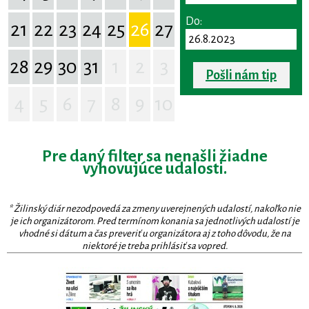
Do:
21
22
23
24
25
26
27
28
29
30
31
1
2
3
Pošli nám tip
4
5
6
7
8
9
10
Pre daný filter sa nenašli žiadne
vyhovujúce udalosti.
* Žilinský diár nezodpovedá za zmeny uverejnených udalostí, nakoľko nie
je ich organizátorom. Pred termínom konania sa jednotlivých udalostí je
vhodné si dátum a čas preveriť u organizátora aj z toho dôvodu, že na
niektoré je treba prihlásiť sa vopred.