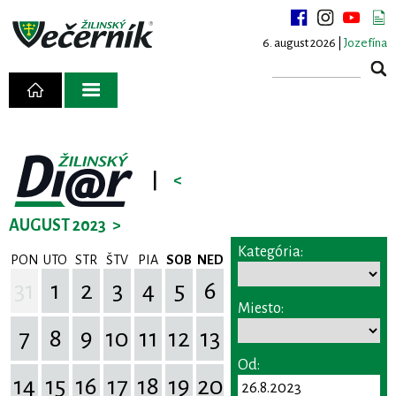
6. august 2026 |
Jozefína
|
<
AUGUST 2023
>
Kategória:
PON
UTO
STR
ŠTV
PIA
SOB
NED
31
1
2
3
4
5
6
Miesto:
7
8
9
10
11
12
13
Od:
14
15
16
17
18
19
20