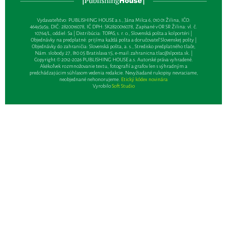
Vydavateľsťvo: PUBLISHING HOUSE a.s., Jána Milca 6, 010 01 Žilina, IČO:
46495959, DIČ: 2820016078, IČ DPH: SK2820016078, Zapísané v OR SR Žilina: vl. č.
10764/L, oddiel: Sa | Distribúcia: TOPAS, s. r. o., Slovenská pošta a kolportéri |
Objednávky na predplatné: prijíma každá pošta a doručovateľ Slovenskej pošty |
Objednávky do zahraničia: Slovenská pošta, a. s., Stredisko predplatného tlače,
Nám. slobody 27, 810 05 Bratislava 15, e-mail:
zahranicna.tlac@slposta.sk
. |
Copyright © 2012-2026 PUBLISHING HOUSE a.s. Autorské práva vyhradené.
Akékoľvek rozmnožovanie textu, fotografií a grafov len s výhradným a
predchádzajúcim súhlasom vedenia redakcie. Nevyžiadané rukopisy nevraciame,
neobjednané nehonorujeme.
Etický kódex novinára
Vyrobilo
Soft Studio