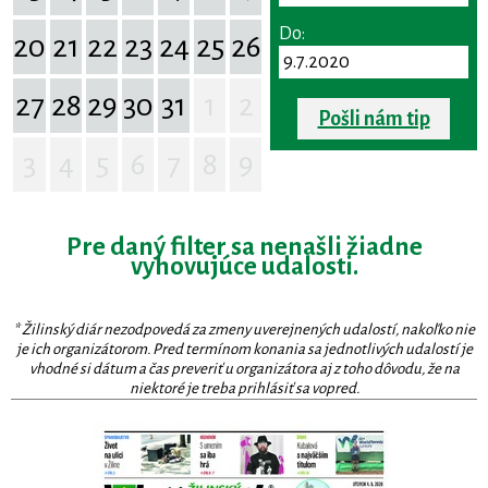
Do:
20
21
22
23
24
25
26
27
28
29
30
31
1
2
Pošli nám tip
3
4
5
6
7
8
9
Pre daný filter sa nenašli žiadne
vyhovujúce udalosti.
* Žilinský diár nezodpovedá za zmeny uverejnených udalostí, nakoľko nie
je ich organizátorom. Pred termínom konania sa jednotlivých udalostí je
vhodné si dátum a čas preveriť u organizátora aj z toho dôvodu, že na
niektoré je treba prihlásiť sa vopred.