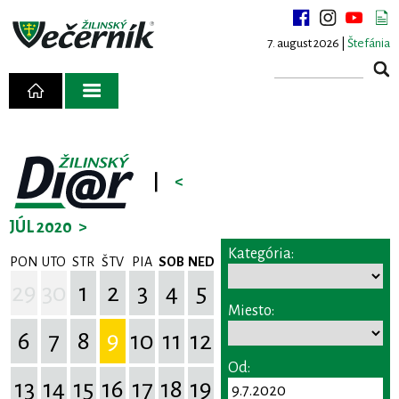
7. august 2026 |
Štefánia
|
<
JÚL 2020
>
Kategória:
PON
UTO
STR
ŠTV
PIA
SOB
NED
29
30
1
2
3
4
5
Miesto:
6
7
8
9
10
11
12
Od:
13
14
15
16
17
18
19