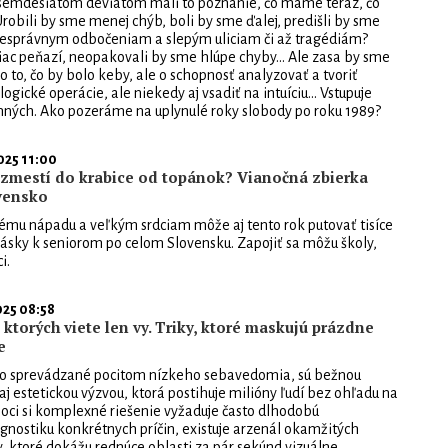
semdesiatom deviatom mali to poznanie, čo máme teraz, čo
robili by sme menej chýb, boli by sme ďalej, predišli by sme
správnym odbočeniam a slepým uliciam či až tragédiám?
iac peňazí, neopakovali by sme hlúpe chyby... Ale zasa by sme
 o to, čo by bolo keby, ale o schopnosť analyzovať a tvoriť
logické operácie, ale niekedy aj vsadiť na intuíciu... Vstupuje
ných. Ako pozeráme na uplynulé roky slobody po roku 1989?
025 11:00
 zmestí do krabice od topánok? Vianočná zbierka
vensko
mu nápadu a veľkým srdciam môže aj tento rok putovať tisíce
lásky k seniorom po celom Slovensku. Zapojiť sa môžu školy,
i.
025 08:58
 ktorých viete len vy. Triky, ktoré maskujú prázdne
e
sto sprevádzané pocitom nízkeho sebavedomia, sú bežnou
j estetickou výzvou, ktorá postihuje milióny ľudí bez ohľadu na
Hoci si komplexné riešenie vyžaduje často dlhodobú
iagnostiku konkrétnych príčin, existuje arzenál okamžitých
v, ktoré dokážu rednúce oblasti za pár sekúnd vizuálne