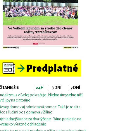
ČÍTANEJŠIE
24H
3 DNI
7 DNÍ
ndalizmus v Belej pokračuje. Niekto úmyselne ničí
aré lipy na cintoríne
vraty domov aj odmietaná pomoc. Taká je realita
áce s ľuďmi bez domova v Žiline
jchladnejšia noc za dva týždne. Ráno prinieslo na
ovensko výrazné ochladenie
chylovka rozvonia medom a ožije zvukom heligónok