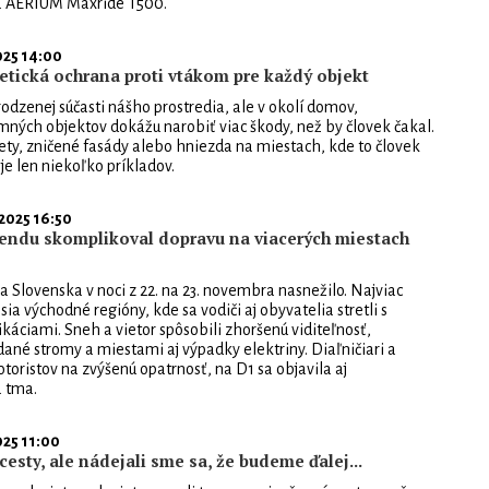
a AERIUM Maxride T500.
025 14:00
tetická ochrana proti vtákom pre každý objekt
rodzenej súčasti nášho prostredia, ale v okolí domov,
emných objektov dokážu narobiť viac škody, než by človek čakal.
ty, zničené fasády alebo hniezda na miestach, kde to človek
je len niekoľko príkladov.
.2025 16:50
endu skomplikoval dopravu na viacerých miestach
 Slovenska v noci z 22. na 23. novembra nasnežilo. Najviac
a východné regióny, kde sa vodiči aj obyvatelia stretli s
áciami. Sneh a vietor spôsobili zhoršenú viditeľnosť,
ané stromy a miestami aj výpadky elektriny. Diaľničiari a
toristov na zvýšenú opatrnosť, na D1 sa objavila aj
 tma.
025 11:00
cesty, ale nádejali sme sa, že budeme ďalej...