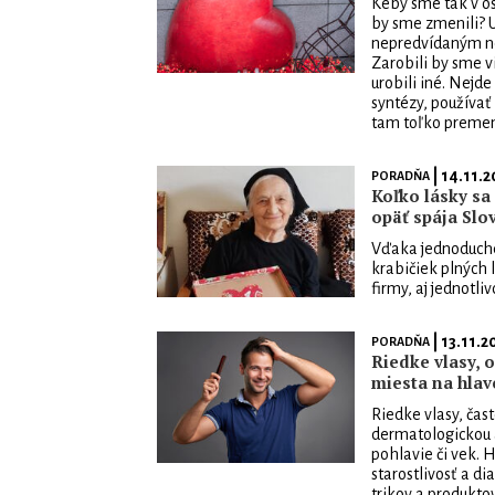
Keby sme tak v o
by sme zmenili? U
nepredvídaným ne
Zarobili by sme v
urobili iné. Nejde
syntézy, používať 
tam toľko premen
| 14.11.2
PORADŇA
Koľko lásky sa
opäť spája Slo
Vďaka jednoduché
krabičiek plných 
firmy, aj jednotlivc
| 13.11.2
PORADŇA
Riedke vlasy, o
miesta na hlav
Riedke vlasy, ča
dermatologickou a
pohlavie či vek. 
starostlivosť a d
trikov a produkto