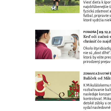
Viesť dieťa k špor
najobľúbenejšie š
fyzickú zdatnosť 
futbal, pripravte
ktoré vydržia nie
| 09.12.
PORADŇA
Keď oči začnú s
chrániť čo najd
Okolo štyridsiatk
nie sú „dosť dlhé“
ktorá by ešte pre
prirodzený prejav 
ZDRAVIE A ŽIVOTNÝ Š
Balíček od Miku
K Mikulášskemu rá
rozbaľovanie balí
nasleduje konzumá
kontrolovať. Miku
detské zúbky a ce
vydal nasledovné