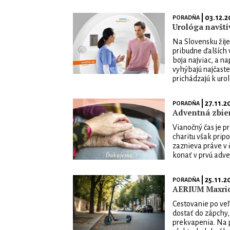
| 03.12.2
PORADŇA
Urológa navští
Na Slovensku žije
pribudne ďalších 
boja najviac, a n
vyhýbajú najčaste
prichádzajú k uro
| 27.11.2
PORADŇA
Adventná zbie
Vianočný čas je p
charitu však prip
zaznieva práve v 
konať v prvú adven
| 25.11.2
PORADŇA
AERIUM Maxrid
Cestovanie po ve
dostať do zápchy
prekvapenia. Na p