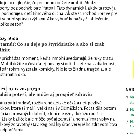
tu je to najlepšie, čo pre neho môžete urobiť. Medzi
porty bez pochýb patrí futbal. Táto dynamická aktivita rozvíja
a podporuje u detí tímového ducha. Ak ste sa rozhodli práve pre
 si vopred správnu výbavu. Ako vybrať kopačky či oblečenie,
koľko sezón?
2025 16:00
tarnúť: Čo sa deje po štyridsiatke a ako si zrak
lhšie
y prichádza moment, keď si mnohí uvedomujú, že ruky zrazu
. Mobil držíte o čosi ďalej, noviny si odťahujete na vzdialenosť,
d pár rokmi vyzerala komicky. Nie je to žiadna tragédia, ale
starnutia oka.
| 07.12.2025 07:30
TÝL
NAJ
láša poteší, ale môže aj prospieť zdraviu
Va
st
nu patrí radosť, rozžiarené detské očká a netrpezlivé
čkov, ktoré si malí i veľkí našli v čižmičkách. Počas dňa potom
Ná
cia darovaných dobrôt, ktorú nie vždy dokážu rodičia
pr
lášsky balíček ale môže byť aj zdravší a nemusí mať vplyv na
Na
lkový zdravotný stav. Regionálny úrad verejného zdravotníctva
Sl
 odporúčania.
Vy