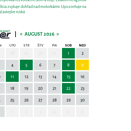
lícia zvyšuje dohľad nad motorkármi. Upozorňuje na
jčastejšie riziká
|
<
AUGUST 2026
>
N
UTO
STR
ŠTV
PIA
SOB
NED
7
28
29
30
31
1
2
4
5
6
7
8
9
0
11
12
13
14
15
16
7
18
19
20
21
22
23
4
25
26
27
28
29
30
1
2
3
4
5
6