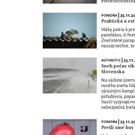
elektrokolobežk
| 25.11.2
PORADŇA
Praktická a es
Vtáky patria k pri
panelákov, či fir
Znečistené parape
naozaj nechce, to 
| 23.11
AUTOMOTO
Sneh počas vík
Slovenska
Na väčšine územia
nového snehu hlási
výraznými komplik
poľadovicu, popad
hasiči vyzývajú mo
nebezpečná biela
| 23.11.2
PORADŇA
Prešli sme kus 