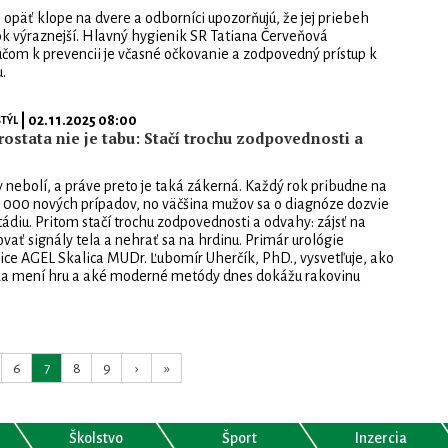
opäť klope na dvere a odborníci upozorňujú, že jej priebeh
k výraznejší. Hlavný hygienik SR Tatiana Červeňová
účom k prevencii je včasné očkovanie a zodpovedný prístup k
.
| 02.11.2025 08:00
TÝL
stata nie je tabu: Stačí trochu zodpovednosti a
 nebolí, a práve preto je taká zákerná. Každý rok pribudne na
 000 nových prípadov, no väčšina mužov sa o diagnóze dozvie
tádiu. Pritom stačí trochu zodpovednosti a odvahy: zájsť na
ovať signály tela a nehrať sa na hrdinu. Primár urológie
ce AGEL Skalica MUDr. Ľubomír Uherčík, PhD., vysvetľuje, ako
ka mení hru a aké moderné metódy dnes dokážu rakovinu
6
7
8
9
›
»
Školstvo
Šport
Inzercia