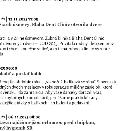
| 12.11.2025 11:05
TÝL
žiarili úsmevy: Blaha Dent Clinic otvorila dvere
atrila v Žiline úsmevom. Zubná klinika Blaha Dent Clinic
 otvorených dverí – DOD 2025. Privítala rodiny, deti,seniorov
ktorí chceli konečne vidieť, ako to na zubnej klinike vyzerá z
la.
025 09:00
aliť a poslať balík
ženejšie obdobie roka – „vianočná balíková sezóna“. Slovenská
dných dvoch mesiacov v roku spracuje milióny zásielok, ktoré
ovensku i do zahraničia. Aby vaše darčeky dorazili včas,
z zbytočných komplikácií, prinášame praktické rady a
stejšie otázky o balíkoch, ich balení a podávaní.
| 06.11.2025 08:00
TÝL
áva najúčinnejšou ochranou pred chrípkou,
ný hygienik SR