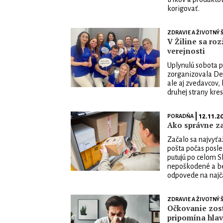
korigovať.
ZDRAVIE A ŽIVOTNÝ Š
V Žiline sa roz
verejnosti
Uplynulú sobota p
zorganizovala Deň
ale aj zvedavcov, 
druhej strany kres
| 12.11.2
PORADŇA
Ako správne zab
Začalo sa najvyťa
pošta počas posle
putujú po celom Sl
nepoškodené a be
odpovede na najča
ZDRAVIE A ŽIVOTNÝ Š
Očkovanie zost
pripomína hlav