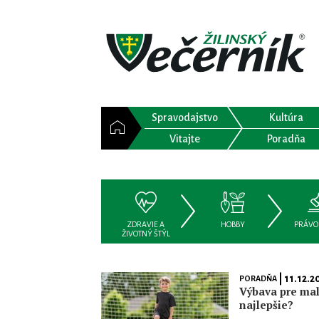
Spravodajstvo
Kultúra
Vitajte
Poradňa
ZDRAVIE A
HOBBY
PRÁVO
ŽIVOTNÝ ŠTÝL
| 11.12.2
PORADŇA
Výbava pre mal
najlepšie?