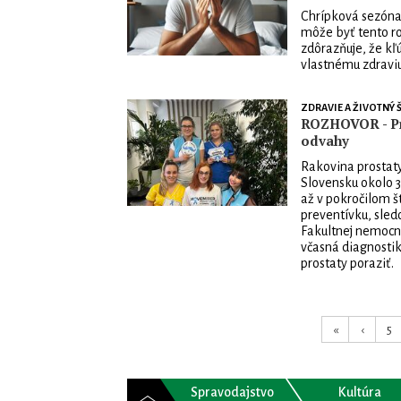
Chrípková sezóna 
môže byť tento ro
zdôrazňuje, že kľ
vlastnému zdraviu
ZDRAVIE A ŽIVOTNÝ Š
ROZHOVOR - Pro
odvahy
Rakovina prostaty
Slovensku okolo 3
až v pokročilom š
preventívku, sled
Fakultnej nemocni
včasná diagnosti
prostaty poraziť.
«
‹
5
Spravodajstvo
Kultúra