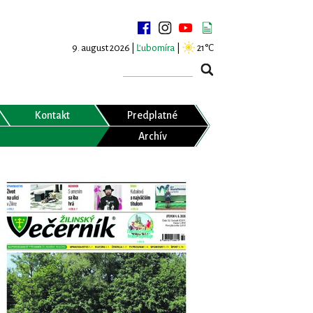
9. august 2026 |
Ľubomíra
|
21°C
Kontakt
Predplatné
Archív