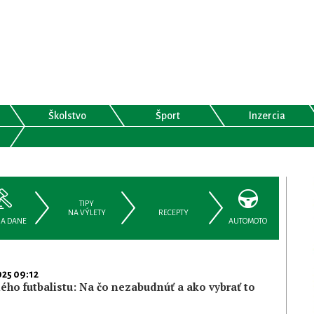
Školstvo
Šport
Inzercia
TIPY
NA VÝLETY
RECEPTY
 A DANE
AUTOMOTO
025 09:12
ého futbalistu: Na čo nezabudnúť a ako vybrať to