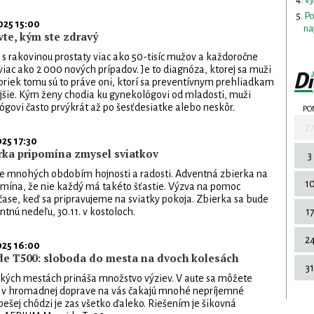
Po
025 15:00
na
vte, kým ste zdravý
 s rakovinou prostaty viac ako 50-tisíc mužov a každoročne
viac ako 2 000 nových prípadov. Je to diagnóza, ktorej sa muži
apriek tomu sú to práve oni, ktorí sa preventívnym prehliadkam
jšie. Kým ženy chodia ku gynekológovi od mladosti, muži
lógovi často prvýkrát až po šesťdesiatke alebo neskôr.
PO
2
025 17:30
rka pripomína zmysel sviatkov
3
re mnohých obdobím hojnosti a radosti. Adventná zbierka na
1
omína, že nie každý má takéto šťastie. Výzva na pomoc
čase, keď sa pripravujeme na sviatky pokoja. Zbierka sa bude
tnú nedeľu, 30.11. v kostoloch.
1
2
025 16:00
e T500: sloboda do mesta na dvoch kolesách
31
ľkých mestách prináša množstvo výziev. V aute sa môžete
, v hromadnej doprave na vás čakajú mnohé nepríjemné
ešej chôdzi je zas všetko ďaleko. Riešením je šikovná